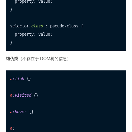
  property: value;

}

selector
.class
 : pseudo-class {

  property: value;

锚伪类
（不存在于 DOM树的信息）
a
:link
 {}

a
:visited
 {}

a
:hover
 {}

a
;
