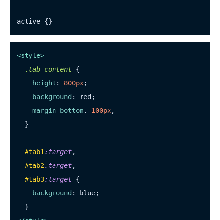
<
style
>
.tab_content
 {

height
: 
800px
;

background
: red;

margin-bottom
: 
100px
;

  }

#tab1
:target
,

#tab2
:target
,

#tab3
:target
 {

background
: blue;
