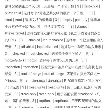
是其父级的第二个p元素，从最后一个子项计数 | 3 | | :last-child |
p:last-child | 选择每个p元素是其父级的最后一个子级。 | 3 | |
:root | :root | 选择文档的根元素 | 3 | | :empty | p:empty | 选择每
个没有任何子级的p元素（包括文本节点） | 3 | | :target |
#news:target | 选择当前活动的#news元素（包含该锚名称的点击
的URL） | 3 | | :enabled | input:enabled | 选择每一个已启用的输入
元素 | 3 | | :disabled | input:disabled | 选择每一个禁用的输入元素 |
3 | | :checked | input:checked | 选择每个选中的输入元素 | 3 | |
:not(
selector
) | :not(p) | 选择每个并非p元素的元素 | 3 | |
::selection | ::selection | 匹配元素中被用户选中或处于高亮状态的
部分 | 3 | | :out-of-range | :out-of-range | 匹配值在指定区间之外
的input元素 | 3 | | :in-range | :in-range | 匹配值在指定区间之内的
input元素 | 3 | | :read-write | :read-write | 用于匹配可读及可写的
元素 | 3 | | :read-only | :read-only | 用于匹配设置 "readonly"（只
读） 属性的元素 | 3 | | :optional | :optional | 用于匹配可选的输入
元素 | 3 | | :required | :required | 用于匹配设置了 "required" 属性