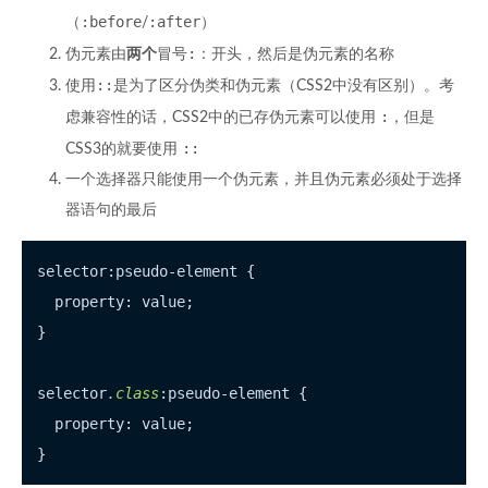
:before
:after
（
/
）
:：
伪元素由
两个
冒号
开头，然后是伪元素的名称
::
使用
是为了区分伪类和伪元素（CSS2中没有区别）。考
:
虑兼容性的话，CSS2中的已存伪元素可以使用
，但是
::
CSS3的就要使用
一个选择器只能使用一个伪元素，并且伪元素必须处于选择
器语句的最后
selector:pseudo-element {

  property: value;

}

selector
.class
:pseudo-element {

  property: value;
