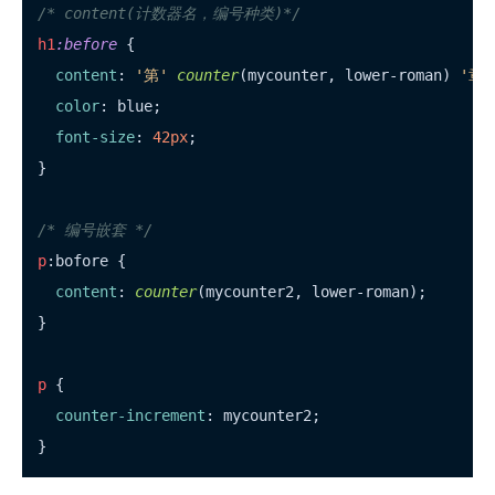
/* content(计数器名，编号种类)*/
h1
:before
 {

content
: 
'第'
counter
(mycounter, lower-roman) 
'章'
color
: blue;

font-size
: 
42px
;

}

/* 编号嵌套 */
p
:bofore {

content
: 
counter
(mycounter2, lower-roman);

}

p
 {

counter-increment
: mycounter2;
