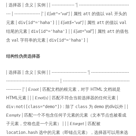
| 选择器 | 含义 | 实例 | | --------------- '| ---------------------------------
att
val
--- | ----------------- |' |
E[att^="val"]
| 属性
的值以
开头的
div[id^='haha']
att
val
元素 |
| |
E[att$="val"]
| 属性
的值以
div[id^='haha']
att
结尾的元素 |
| |
E[att
="val"] | 属性
的值包
val
div[id^='haha']
含
字符串的元素 |
|
结构性伪类选择器
| 选择器 | 含义 | 实例 | | ----------------------- '| -------------------------
----------------------------------- | --------------------------------------------
---------- |' |
E:root
| 匹配文档的根元素，对于 HTML 文档就是
HTML元素 | | |
E:not(s)
| 匹配不符合当前选择器的任何元素 |
div:not([class="demo"])
class
demo
: 除了
为
的div以外 | |
E:empty
| 匹配一个不包含任何子元素的元素（文本节点也被看成
子元素，空格也是一个元素） | | |
E:target
| 匹配被
location.hash
选中的元素（即锚点元素），选择器可以用来选