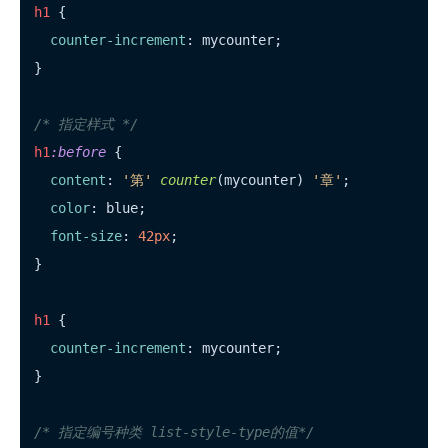
h1
 {

counter-increment
: mycounter;

}

/* 指定样式 */
h1
:before
 {

content
: 
'第'
counter
(mycounter) 
'章'
;

color
: blue;

font-size
: 
42px
;

}

h1
 {

counter-increment
: mycounter;

}

/* 指定编号种类 list-style-type的值*/