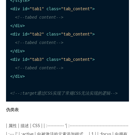
</
style
>
<
div
id
=
"tab1"
class
=
"tab_content"
>
<!--tabed content-->
</
div
>
<
div
id
=
"tab2"
class
=
"tab_content"
>
<!--tabed content-->
</
div
>
<
div
id
=
"tab3"
class
=
"tab_content"
>
<!--tabed content-->
</
div
>
<!--:target通过CSS实现了常规CSS无法实现的逻辑-->
伪类表
| 属性 | 描述 | CSS | | :----------- '| :---------------------------------------
| :--- |' | :active | 向被激活的元素添加样式。 | 1 | | :focus | 向拥有