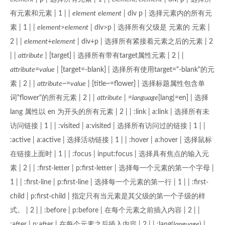
有元素和元素 | 1 | |
element
element
| div p | 选择元素内的所有元
素 | 1 | |
element
>
element
| div>p | 选择所有父级是 元素的 元素 |
2 | |
element
+
element
| div+p | 选择所有紧接着元素之后的元素 | 2
| |
attribute
| [target] | 选择所有带有target属性元素 | 2 | |
attribute
=
value
| [target=-blank] | 选择所有使用target="-blank"的元
素 | 2 | |
attribute
~=
value
| [title~=flower] | 选择标题属性包含单
词"flower"的所有元素 | 2 | |
attribute
| =
language
[lang|=en] | 选择
lang 属性以 en 为开头的所有元素 | 2 | | :link | a:link | 选择所有未
访问链接 | 1 | | :visited | a:visited | 选择所有访问过的链接 | 1 | |
:active | a:active | 选择活动链接 | 1 | | :hover | a:hover | 选择鼠标
在链接上面时 | 1 | | :focus | input:focus | 选择具有焦点的输入元
素 | 2 | | :first-letter | p:first-letter | 选择每一个元素的第一个字母 |
1 | | :first-line | p:first-line | 选择每一个元素的第一行 | 1 | | :first-
child | p:first-child | 指定只有当元素是其父级的第一个子级的样
式。 | 2 | | :before | p:before | 在每个元素之前插入内容 | 2 | |
:after | p:after | 在每个元素之后插入内容 | 2 | | :lang(
language
) |