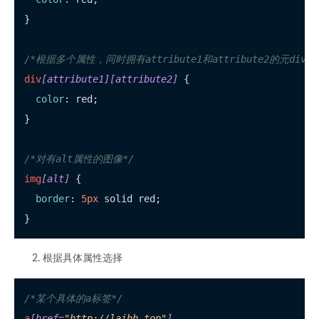
}

/*根据多个属性，同时拥有attribute1和attribute2的元div
div
[attribute1]
[attribute2]
 {

color
: red;

}

/*对有alt属性的图像*/
img
[alt]
 {

border
: 
5px
 solid red;

根据具体属性选择
/*某个具体的a标签*/
a
[href=
"http://laibh.top"
]