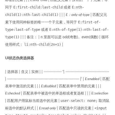
标签的元素 | | |
E:only-child
| 匹配父元素下仅有的一个子元素，等
E:first-child:last-child
E:nth-
同于
或者
child(1):nth-last-child(1)
| | |
E：only-of-type
| 匹配父元
E:first-of-
素下使用同种标签的唯一一个子元素，等同于
type:last-of-type
E:nth-of-type(1):nth-last-of-
或者
type(1)
n
| | | 备注： |
里面可以是 odd(奇数)、even(偶数) | 循环
li:nth-child(2n+1)
使用样式：
|
UI状态伪类选择器
| 选择器 | 含义 | 实例 | | -------------- '| ----------------------------------
| -------------------------------------------------------- |' |
E:enabled
| 匹配
表单中激活的元素 | | |
E:disabled
| 匹配表单中禁用的元素 | | |
E:checked
| 匹配表单中被选中的单选框或者复选框 | | |
E::selection
user-select: none;
| 匹配用户用鼠标当前选中的元素 |
取消鼠
<input
标选中的默认样式 | |
E:read-only
| 匹配选中只读的元素 |