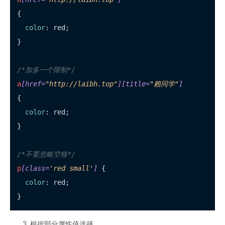
{

color
: red;

}

/*加多一个限制*/
a
[href=
"http://laibh.top"
]
[title=
"赖同学"
]
{

color
: red;

}

/*不要忽略空格*/
p
[class=
'red small'
]
 {

color
: red;

根据部分属性值选择