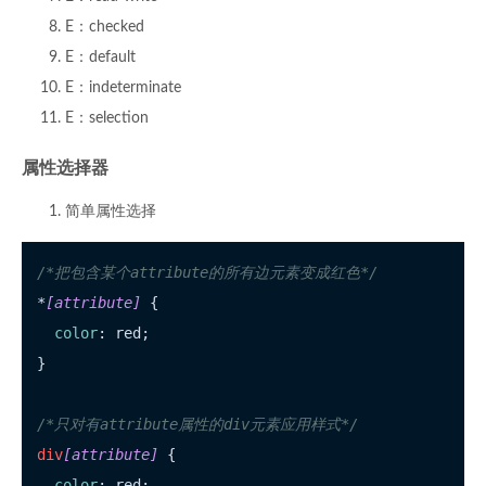
E：checked
E：default
E：indeterminate
E：selection
属性选择器
简单属性选择
/*把包含某个attribute的所有边元素变成红色*/
*
[attribute]
 {

color
: red;

}

/*只对有attribute属性的div元素应用样式*/
div
[attribute]
 {

color
: red;
