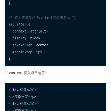
}

/* 将元素属性作为content的值来显示 */
img
:after
 {

  context: 
attr
(alt);

display
: block;

text-align
: center;

margin-top
: 
5px
;

content
**
插入项目编号**
<
h1
>
大标题
</
h1
>
<
p
>
实例文字
</
p
>
<
h1
>
大标题
</
h1
>
<
p
>
实例文字
</
p
>