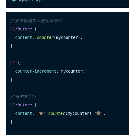
/*多个标题加上连续编号*/
h1
:before
 {

content
: 
counter
(mycounter);

}

h1
 {

counter-increment
: mycounter;

}

/*追加文字*/
h1
:before
 {

content
: 
'第'
counter
(mycounter) 
'章'
;

}
