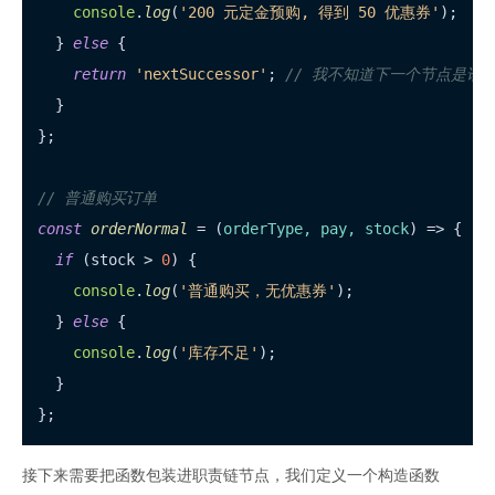
console
.
log
(
'200 元定金预购, 得到 50 优惠券'
);

  } 
else
 {

return
'nextSuccessor'
; 
// 我不知道下一个节点是谁
  }

};

// 普通购买订单
const
orderNormal
 = (
orderType, pay, stock
) => {

if
 (stock > 
0
) {

console
.
log
(
'普通购买，无优惠券'
);

  } 
else
 {

console
.
log
(
'库存不足'
);

  }

接下来需要把函数包装进职责链节点，我们定义一个构造函数