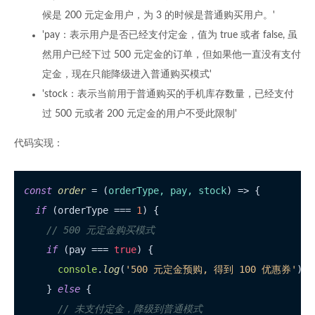
候是 200 元定金用户，为 3 的时候是普通购买用户。'
'pay：表示用户是否已经支付定金，值为 true 或者 false, 虽
然用户已经下过 500 元定金的订单，但如果他一直没有支付
定金，现在只能降级进入普通购买模式'
'stock：表示当前用于普通购买的手机库存数量，已经支付
过 500 元或者 200 元定金的用户不受此限制'
代码实现：
const
order
 = (
orderType, pay, stock
) => {

if
 (orderType === 
1
) {

// 500 元定金购买模式
if
 (pay === 
true
) {

console
.
log
(
'500 元定金预购, 得到 100 优惠券'
);

    } 
else
 {

// 未支付定金，降级到普通模式