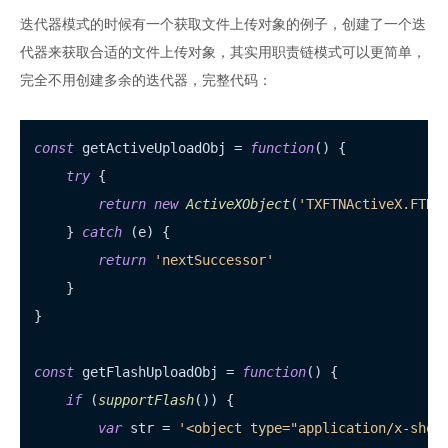
迭代器模式的时候有一个获取文件上传对象的例子，创建了一个迭
代器来获取合适的文件上传对象，其实用职责链模式可以更简单，
完全不用创建多余的迭代器，完整代码：
const
 getActiveUploadObj = 
function
(
) {

try
 {

return
new
ActiveXObject
(
'TXFTNActiveX.FTNU
    } 
catch
 (e) {

return
'nextSuccessor'
    }

}

const
 getFlashUploadObj = 
function
(
) {

if
 (
supportFlash
()) {

var
 str = 
'<object type="application/x-shoc