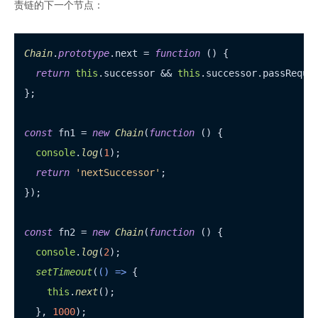
责链的下一个节点：
Chain
.
prototype
.
next
 = 
function
 (
) {

return
this
.
successor
 && 
this
.
successor
.
passReque
};

const
 fn1 = 
new
Chain
(
function
 (
) {

console
.
log
(
1
);

return
'nextSuccessor'
;

});

const
 fn2 = 
new
Chain
(
function
 (
) {

console
.
log
(
2
);

setTimeout
(
() =>
 {

this
.
next
();

  }, 
1000
);
