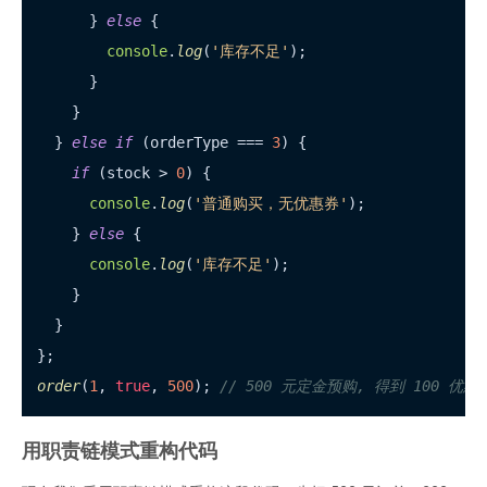
      } 
else
 {

console
.
log
(
'库存不足'
);

      }

    }

  } 
else
if
 (orderType === 
3
) {

if
 (stock > 
0
) {

console
.
log
(
'普通购买，无优惠券'
);

    } 
else
 {

console
.
log
(
'库存不足'
);

    }

  }

order
(
1
, 
true
, 
500
); 
// 500 元定金预购, 得到 100 优惠
用职责链模式重构代码