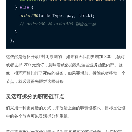
  } 
else
 {

order200
(orderType, pay, stock);

// order200 和 order500 耦合在一起
  }

这依然是违反开放封闭原则的，如果有天我们要增加 300 元预订
或者去掉 200 元预订，意味着就必须改动这些业务函数内部。就
像一根环环相扣打了死结的链条，如果要增加、拆除或者移动一个
节点，就必须得先砸烂这根链条
灵活可拆分的职责链节点
们采用一种更灵活的方式，来改进上面的职责链模式，目标是让链
中的各个节点可以灵活拆分和重组。