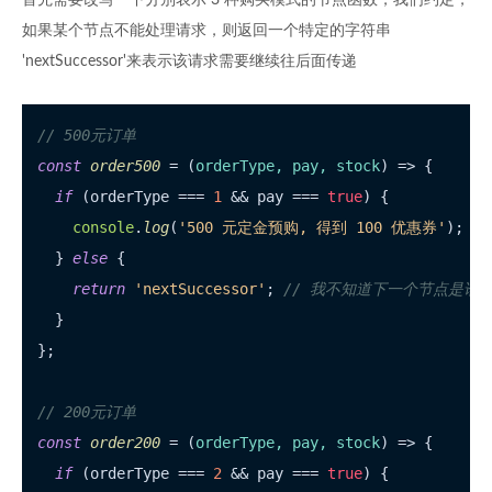
首先需要改写一下分别表示 3 种购买模式的节点函数，我们约定，
如果某个节点不能处理请求，则返回一个特定的字符串
'nextSuccessor'来表示该请求需要继续往后面传递
// 500元订单
const
order500
 = (
orderType, pay, stock
) => {

if
 (orderType === 
1
 && pay === 
true
) {

console
.
log
(
'500 元定金预购, 得到 100 优惠券'
);

  } 
else
 {

return
'nextSuccessor'
; 
// 我不知道下一个节点是谁
  }

};

// 200元订单
const
order200
 = (
orderType, pay, stock
) => {

if
 (orderType === 
2
 && pay === 
true
) {
