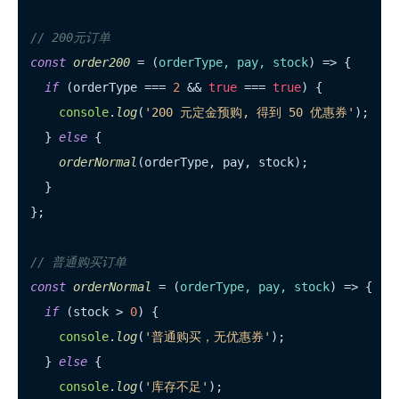
// 200元订单
const
order200
 = (
orderType, pay, stock
) => {

if
 (orderType === 
2
 && 
true
 === 
true
) {

console
.
log
(
'200 元定金预购, 得到 50 优惠券'
);

  } 
else
 {

orderNormal
(orderType, pay, stock);

  }

};

// 普通购买订单
const
orderNormal
 = (
orderType, pay, stock
) => {

if
 (stock > 
0
) {

console
.
log
(
'普通购买，无优惠券'
);

  } 
else
 {

console
.
log
(
'库存不足'
);
