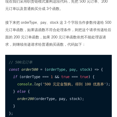
现在我们采用职责链模式重构这段代码，先把 500 元订单、200
元订单以及普通购买分成 3个函数。
接下来把 orderType、pay、stock 这 3 个字段当作参数传递给 500
元订单函数，如果该函数不符合处理条件，则把这个请求传递给后
面的 200 元订单函数，如果 200 元订单函数依然不能处理该请
求，则继续传递请求给普通购买函数，代码如下：
// 500元订单
const
order500
 = (
orderType, pay, stock
) => {

if
 (orderType === 
1
 && 
true
 === 
true
) {

console
.
log
(
'500 元定金预购, 得到 100 优惠券'
);

  } 
else
 {

order200
(orderType, pay, stock);

  }

};
