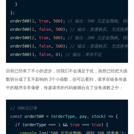
  }

order500
(
1
, 
true
, 
500
); 
// 输出：500 元定金预购, 得到 
order500
(
1
, 
false
, 
500
); 
// 输出：普通购买, 无优惠券
order500
(
2
, 
true
, 
500
); 
// 输出：200 元定金预购, 得到 
order500
(
3
, 
false
, 
500
); 
// 输出：普通购买, 无优惠券
order500
(
3
, 
false
, 
0
); 
// 输出：库存不足
目前已经有了不小的进步，但我们不会满足于此，虽然已经把大函
数拆分成了互不影响的 3个小函数，但可以看到，请求在链条传递
中的顺序非常僵硬，传递请求的代码被耦合在了业务函数之中：
// 500元订单
const
order500
 = (
orderType, pay, stock
) => {

if
 (orderType === 
1
 && 
true
 === 
true
) {

console
.
log
(
'500 元定金预购, 得到 100 优惠券'
);
