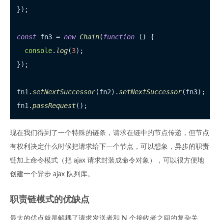
});

const
 fn3 = 
new
Chain
(
function
 (
) {

console
.
log
(
3
);

});

fn1.
setNextSuccessor
(fn2).
setNextSuccessor
(fn3);

fn1.
passRequest
现在我们得到了一个特殊的链条，请求在链中的节点传递，但节点
有权利决定什么时候把请求给下一个节点，可以想象，异步的职责
链加上命令模式（把 ajax 请求封装成命令对象），可以很方便地
创建一个异步 ajax 队列库。
职责链模式的优缺点
最大的优点就是解耦了请求发送者和 N 个接收者之间的复杂关