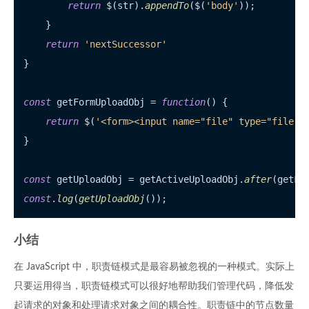
return
 $(str).
appendTo
($(
'body'
));

    }

return
'nextSuccessor'
}

const
 getFormUploadObj = 
function
(
) {

return
 $(
'<form><input name="file" type="file"/
}

const
 getUploadObj = getActiveUploadObj.
after
(getFl
const
.
log
(
getUploadObj
小结
在 JavaScript 中，职责链模式是最容易被忽视的一种模式。实际上
只要运用得当，职责链模式可以很好地帮助我们管理代码，降低发
起请求的对象和处理请求对象之间的耦合性。职责链中的节点数量