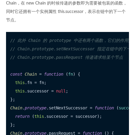
Chain，在 new Chain 的时候传递的参数即为需要被包装的函数，
同时它还拥有一个实例属性 this.successor，表示在链中的下一个
节点。
// 此外 Chain 的 prototype 中还有两个函数，它们的作用
// Chain.prototype.setNextSuccessor 指定在链中的下一
// Chain.prototype.passRequest 传递请求给某个节点
const
Chain
 = 
function
 (
fn
) {

this
.
fn
 = fn;

this
.
successor
 = 
null
;

Chain
.
prototype
.
setNextSuccessor
 = 
function
 (
succes
return
 (
this
.
successor
 = successor);

Chain
.
prototype
.
passRequest
 = 
function
 (
) {
