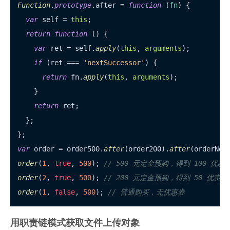
Function
.
prototype
.
after
 = 
function
 (
fn
) {

var
 self = 
this
;

return
function
 (
) {

var
 ret = self.
apply
(
this
, 
arguments
);

if
 (ret === 
'nextSuccessor'
) {

return
 fn.
apply
(
this
, 
arguments
);

    }

return
 ret;

  };

var
 order = order500.
after
(order200).
after
order
(
1
, 
true
, 
500
); 
// 500 元定金预购，得到 100 优惠
order
(
2
, 
true
, 
500
); 
// 200 元定金预购，得到 50 优惠券
order
(
1
, 
false
, 
500
); 
// 普通购买，无优惠券
用职责链模式获取文件上传对象