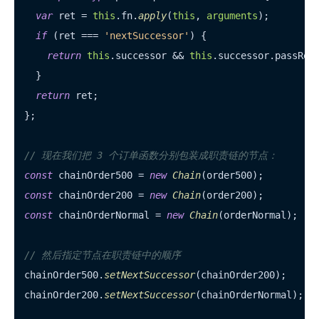
var
 ret = 
this
.
fn
.
apply
(
this
, 
arguments
);

if
 (ret === 
'nextSuccessor'
) {

return
this
.
successor
 && 
this
.
successor
.
passReq
  }

return
 ret;

};

// 现在我们把 3 个订单函数分别包装成职责链的节点：
const
 chainOrder500 = 
new
Chain
const
 chainOrder200 = 
new
Chain
const
 chainOrderNormal = 
new
Chain
(orderNormal);

// 然后指定节点在职责链中的顺序
chainOrder500.
setNextSuccessor
(chainOrder200);

chainOrder200.
setNextSuccessor
(chainOrderNormal);
