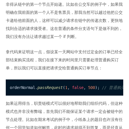
非得从链中的第一个节点开始递。比如在公交车的例子中，如果我
明确在我前面的第一个人不是售票员，那我当然可以越过他把公交
卡递给他前面的人，这样可以减少请求在链中的传递次数，更快地
找到合适的请求接受者。这在普通的条件分支语句下是做不到的，
我们没有办法让请求越过某一个 if 判断。
拿代码来证明这一点，假设某一天网站中支付过定金的订单已经全
部结束购买流程，我们在接下来的时间里只需要处理普通购买订
单，所以我们可以直接把请求交给普通购买订单节点：
orderNormal.
passRequest
(
1
, 
false
, 
500
); 
// 普通购买
如果运用得当，职责链模式可以很好地帮助我们组织代码，但这种
模式也并非没有弊端，首先我们不能保证某个请求一定会被链中的
节点处理。比如在期末考试的例子中，小纸条上的题目也许没有任
何一个同学知道如何解答，此时的请求就得不到答复，而是径直从