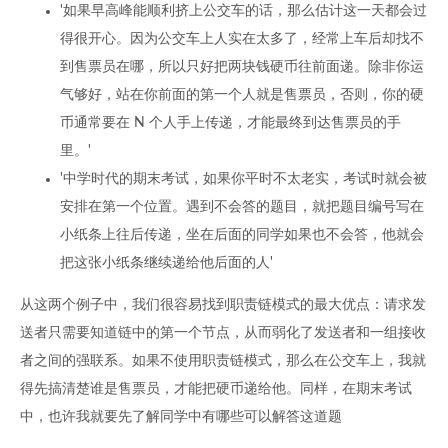
'如果早高峰能顺利挤上公交车的话，那么估计这一天都会过
得很开心。因为公交车上人实在太多了，经常上车后却找不
到售票员在哪，所以只好把两块钱硬币往前面递。除非你运
气够好，站在你前面的第一个人就是售票员，否则，你的硬
币通常要在 N 个人手上传递，才能最终到达售票员的手
里。'
'中学时代的期末考试，如果你平时不太老实，考试时就会被
安排在第一个位置。遇到不会答的题目，就把题目编号写在
小纸条上往后传递，坐在后面的同学如果也不会答，他就会
把这张小纸条继续递给他后面的人'
从这两个例子中，我们很容易找到职责链模式的最大优点：请求发
送者只需要知道链中的第一个节点，从而弱化了发送者和一组接收
者之间的强联系。如果不使用职责链模式，那么在公交车上，我就
得先搞清楚谁是售票员，才能把硬币递给他。同样，在期末考试
中，也许我就要先了解同学中有哪些可以解答这道题