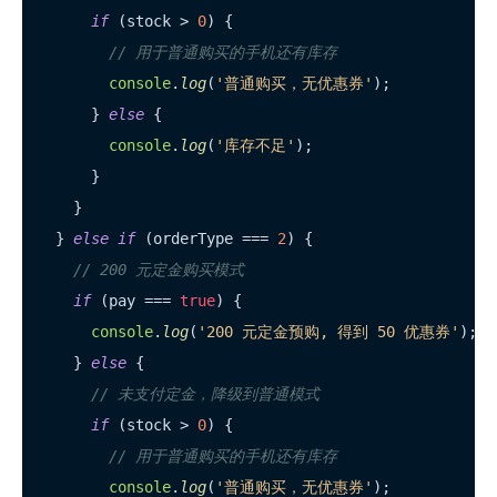
if
 (stock > 
0
) {

// 用于普通购买的手机还有库存
console
.
log
(
'普通购买，无优惠券'
);

      } 
else
 {

console
.
log
(
'库存不足'
);

      }

    }

  } 
else
if
 (orderType === 
2
) {

// 200 元定金购买模式
if
 (pay === 
true
) {

console
.
log
(
'200 元定金预购, 得到 50 优惠券'
);

    } 
else
 {

// 未支付定金，降级到普通模式
if
 (stock > 
0
) {

// 用于普通购买的手机还有库存
console
.
log
(
'普通购买，无优惠券'
);
