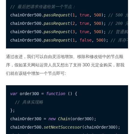
// 最后把请求传递给第一个节点：
chainOrder500.
passRequest
(
1
, 
true
, 
500
); 
// 500 元
chainOrder500.
passRequest
(
2
, 
true
, 
500
); 
// 200 元
chainOrder500.
passRequest
(
3
, 
true
, 
500
); 
// 普通购
chainOrder500.
passRequest
(
1
, 
false
, 
500
); 
// 库存不
通过改进，我们可以自由灵活地增加、移除和修改链中的节点顺
序，假如某天网站运营人员又想出了支持 300 元定金购买，那我
们就在该链中增加一个节点即可:
var
 order300 = 
function
 (
) {

// 具体实现略
};

chainOrder300 = 
new
Chain
(order300);

chainOrder500.
setNextSuccessor
(chainOrder300);
