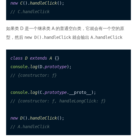
new
C
().
handleClick
// C.handleClick
如果类 D 是一个继承类 A 的普通空白类，它就会有一个空的原
new D().handleClick
A.handleClick
型，然后
就会输出
class
D
extends
A
console
.
log
(D.
prototype
// {constructor: ƒ}
console
.
log
(C.
prototype
.
__proto__
// {constructor: ƒ, handleLongClick: ƒ}
new
D
().
handleClick
// A.handleClick