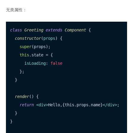
无类属性：
class
Greeting
extends
Component
 {

constructor
(
props
) {

super
(props);

this
.
state
 = {

isLoading
: 
false
    };

  }

render
(
) {

return
<
div
>
Hello,{this.props.name}
</
div
>
;

  }

}
