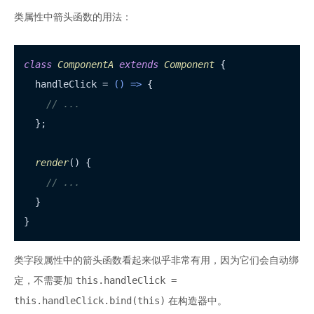
类属性中箭头函数的用法：
class
ComponentA
extends
Component
 {

  handleClick = 
() =>
 {

// ...
  };

render
(
) {

// ...
  }

类字段属性中的箭头函数看起来似乎非常有用，因为它们会自动绑
this.handleClick =
定，不需要加
this.handleClick.bind(this)
在构造器中。