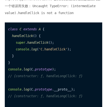
Uncaught TypeError: (intermediate
一个错误而失败：
value).handleClick is not a function
class
C
extends
A
 {

handleClick
(
) {

super
.
handleClick
();

console
.
log
(
'C.handleClick'
);

  }

console
.
log
(C.
prototype
// {constructor: ƒ, handleLongClick: ƒ}
console
.
log
(C.
prototype
.
__proto__
// {constructor: ƒ, handleLongClick: ƒ}