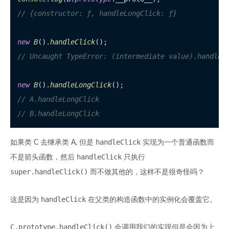
// {constructor: ƒ, handleLongClick: ƒ}
new
B
().
handleClick
// Uncaught TypeError: (intermediate value).handleC
new
B
().
handleLongClick
// A.handleLongClick
// B.handleLongClick
handleClick
如果类 C 去继承类 A, 但是
实现为一个普通函数而
handleClick
不是箭头函数，然后
只执行
super.handleClick()
而不做其他的，这样不是很奇怪吗？
handleClick
这是因为
在父类的构造函数中的实例化会覆盖它。
C.prototype.handleClick()
会调用我们的实现但是会因为上