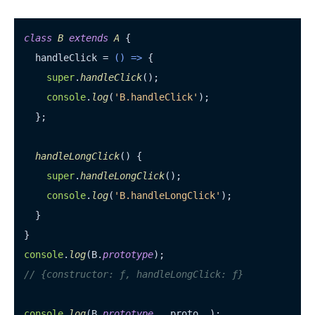
class
B
extends
A
 {

  handleClick = 
() =>
 {

super
.
handleClick
();

console
.
log
(
'B.handleClick'
);

  };

handleLongClick
(
) {

super
.
handleLongClick
();

console
.
log
(
'B.handleLongClick'
);

  }

console
.
log
(B.
prototype
// {constructor: ƒ, handleLongClick: ƒ}
console
.
log
(B.
prototype
.
__proto__