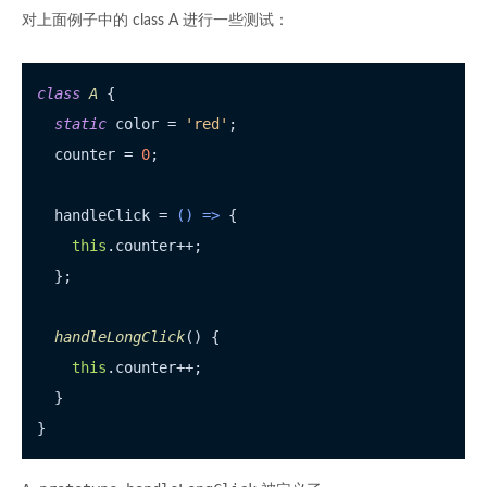
对上面例子中的 class A 进行一些测试：
class
A
 {

static
 color = 
'red'
;

  counter = 
0
;

  handleClick = 
() =>
 {

this
.
counter
++;

  };

handleLongClick
(
) {

this
.
counter
++;

  }
