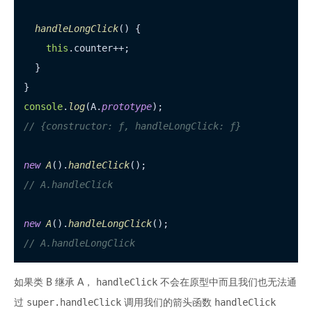
handleLongClick
(
) {

this
.
counter
++;

  }

console
.
log
(A.
prototype
// {constructor: ƒ, handleLongClick: ƒ}
new
A
().
handleClick
// A.handleClick
new
A
().
handleLongClick
// A.handleLongClick
handleClick
如果类 B 继承 A，
不会在原型中而且我们也无法通
super.handleClick
handleClick
过
调用我们的箭头函数