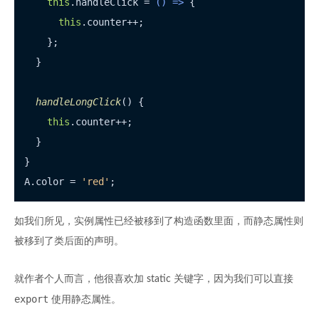
this
.
handleClick
 = 
() =>
 {

this
.
counter
++;

    };

  }

handleLongClick
(
) {

this
.
counter
++;

  }

}

A.
color
 = 
'red'
如我们所见，实例属性已经被移到了构造函数里面，而静态属性则
被移到了类后面的声明。
就作者个人而言，他很喜欢加 static 关键字，因为我们可以直接
export
使用静态属性。