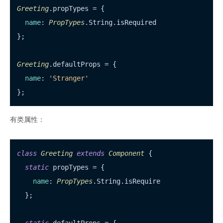
Greeting
.
propTypes
 = {

name
: 
PropTypes
.
String
.
isRequired
};

Greeting
.
defaultProps
 = {

name
: 
'Stranger'
有类属性：
class
Greeting
extends
Component
 {

static
 propTypes = {

name
: 
PropTypes
.
String
.
isRequire
  };
