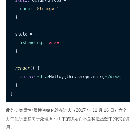
static
 defaultProps = {

name
: 
'Stranger'
  };

  state = {

isLoading
: 
false
  };

render
(
) {

return
<
div
>
Hello,{this.props.name}
</
div
>
;

  }

此外，类属性/属性初始化器在过去（2017 年 11 月 16 日）六个
月中似乎更趋向于处理 React 中的绑定而不是构造函数中的绑定调
用。