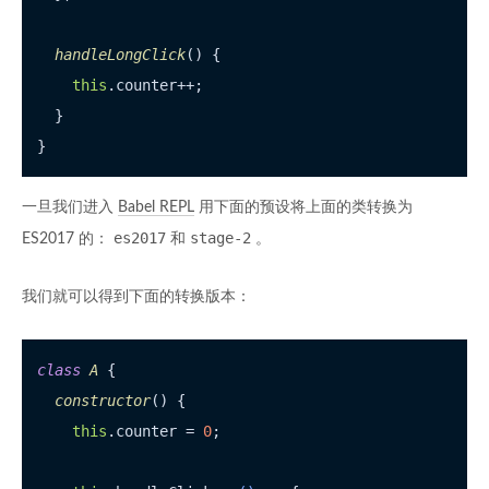
handleLongClick
(
) {

this
.
counter
++;

  }

一旦我们进入
Babel REPL
用下面的预设将上面的类转换为
es2017
stage-2
ES2017 的：
和
。
我们就可以得到下面的转换版本：
class
A
 {

constructor
(
) {

this
.
counter
 = 
0
;
