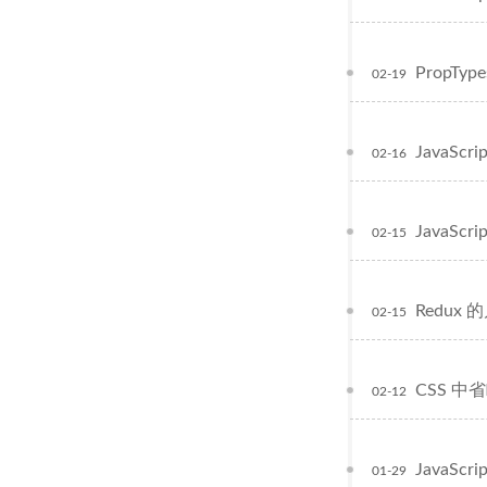
PropType
02-19
JavaS
02-16
JavaS
02-15
Redux
02-15
CSS 
02-12
JavaS
01-29