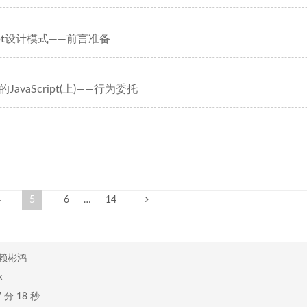
cript设计模式——前言准备
JavaScript(上)——行为委托
4
5
6
…
14
赖彬鸿
k
7 分 18 秒