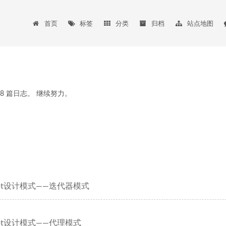
首页
标签
分类
归档
站点地图
8
篇日志。 继续努力。
cript设计模式——迭代器模式
cript设计模式——代理模式